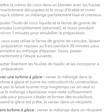
ettre la crème de coco dans un blender avec les fraises
rossièrement découpées et le sirop d’érable et mixer
usqu’à obtenir un mélange parfaitement lisse et crémeux.
jouter l’huile de coco liquide et la farine de graine de
aroube (complètement optionnel), et mixer pendant
nviron 1 minutes pour emulsifier la préparation.
i vous avez utilisé la farine de graine de caroube, laisser
a préparation reposer au frais pendant 30 minutes pour
ermettre au mélange d’épaissir. Sinon, passer
irectement à l’étape suivante.
acher finement les feuilles de basilic et les incorporer à
a préparation.
vec une turbine à glace :
verser le mélange dans la
urbine à glace et suivre les instructions du constructeur.
e pas la laissé tourner trop longtemps car on veut ici
ue le mélange s’épaississe mais reste suffisamment
luide pour pouvoir s’étaler et former des tourbillons.
uand la glace est prête, la verser dans un récipient.
ans turbine à glace :
verser le mélange dans un récipient