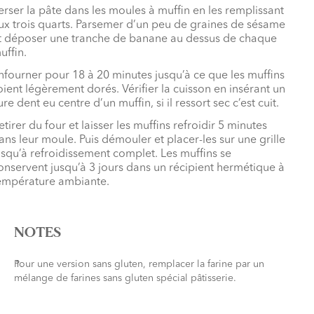
erser la pâte dans les moules à muffin en les remplissant
ux trois quarts. Parsemer d’un peu de graines de sésame
t déposer une tranche de banane au dessus de chaque
uffin.
nfourner pour 18 à 20 minutes jusqu’à ce que les muffins
oient légèrement dorés. Vérifier la cuisson en insérant un
ure dent eu centre d’un muffin, si il ressort sec c’est cuit.
etirer du four et laisser les muffins refroidir 5 minutes
ans leur moule. Puis démouler et placer-les sur une grille
usqu’à refroidissement complet. Les muffins se
onservent jusqu’à 3 jours dans un récipient hermétique à
empérature ambiante.
NOTES
Pour une version sans gluten, remplacer la farine par un
mélange de farines sans gluten spécial pâtisserie.