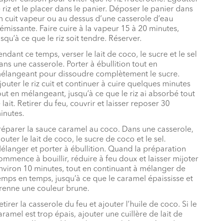
e riz et le placer dans le panier. Déposer le panier dans
n cuit vapeur ou au dessus d’une casserole d’eau
rémissante. Faire cuire à la vapeur 15 à 20 minutes,
usqu’à ce que le riz soit tendre. Réserver.
endant ce temps, verser le lait de coco, le sucre et le sel
ans une casserole. Porter à ébullition tout en
élangeant pour dissoudre complètement le sucre.
jouter le riz cuit et continuer à cuire quelques minutes
out en mélangeant, jusqu’à ce que le riz ai absorbé tout
e lait. Retirer du feu, couvrir et laisser reposer 30
inutes.
réparer la sauce caramel au coco. Dans une casserole,
jouter le lait de coco, le sucre de coco et le sel.
élanger et porter à ébullition. Quand la préparation
ommence à bouillir, réduire à feu doux et laisser mijoter
nviron 10 minutes, tout en continuant à mélanger de
emps en temps, jusqu’à ce que le caramel épaississe et
renne une couleur brune.
etirer la casserole du feu et ajouter l’huile de coco. Si le
aramel est trop épais, ajouter une cuillère de lait de