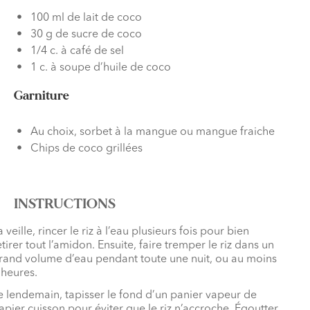
100 ml de lait de coco
30 g de sucre de coco
1/4 c. à café de sel
1 c. à soupe d’huile de coco
Garniture
Au choix, sorbet à la mangue ou mangue fraiche
Chips de coco grillées
INSTRUCTIONS
a veille, rincer le riz à l’eau plusieurs fois pour bien
etirer tout l’amidon. Ensuite, faire tremper le riz dans un
rand volume d’eau pendant toute une nuit, ou au moins
 heures.
e lendemain, tapisser le fond d’un panier vapeur de
apier cuisson pour éviter que le riz n’accroche. Égoutter