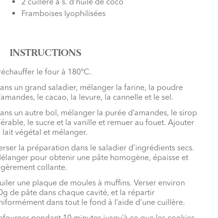
2 cuillère à s. d’huile de coco
Framboises lyophilisées
INSTRUCTIONS
réchauffer le four à 180°C.
ans un grand saladier, mélanger la farine, la poudre
’amandes, le cacao, la levure, la cannelle et le sel.
ans un autre bol, mélanger la purée d’amandes, le sirop
’érable, le sucre et la vanille et remuer au fouet. Ajouter
e lait végétal et mélanger.
erser la préparation dans le saladier d’ingrédients secs.
élanger pour obtenir une pâte homogène, épaisse et
égèrement collante.
uiler une plaque de moules à muffins. Verser environ
0g de pâte dans chaque cavité, et la répartir
niformément dans tout le fond à l’aide d’une cuillère.