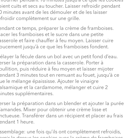
nfourner pendant 10 minutes jusqu’à ce que les cookies
oient cuits et secs au toucher. Laisser refroidir pendant
0 minutes avant de les démouler et de les laisser
efroidir complètement sur une grille.
endant ce temps, préparer la crème de framboises.
lacer les framboises et le sucre dans une petite
asserole et faire chauffer à feu moyen. Laisser cuire
oucement jusqu’à ce que les framboises fondent.
élayer la fécule dans un bol avec un petit fond d’eau.
erser la préparation dans la casserole. Porter à
bullition, puis réduire à feu moyen et laisser mijoter
endant 3 minutes tout en remuant au fouet, jusqu’à ce
ue le mélange épaississe. Ajouter le vinaigre
alsamique et la cardamome, mélanger et cuire 2
inutes supplémentaires.
erser la préparation dans un blender et ajouter la purée
’amandes. Mixer pour obtenir une crème lisse et
nctueuse. Transférer dans un récipient et placer au frais
endant 1 heure.
ssemblage: une fois qu’ils ont complètement refroidis,