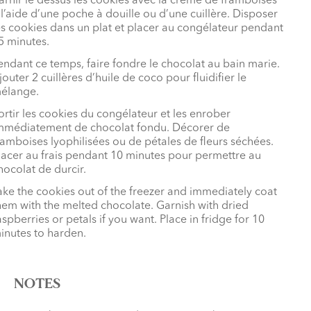
arnir le dessus les cookies avec la crème de framboises
 l’aide d’une poche à douille ou d’une cuillère. Disposer
es cookies dans un plat et placer au congélateur pendant
5 minutes.
endant ce temps, faire fondre le chocolat au bain marie.
jouter 2 cuillères d’huile de coco pour fluidifier le
élange.
ortir les cookies du congélateur et les enrober
mmédiatement de chocolat fondu. Décorer de
ramboises lyophilisées ou de pétales de fleurs séchées.
lacer au frais pendant 10 minutes pour permettre au
hocolat de durcir.
ake the cookies out of the freezer and immediately coat
hem with the melted chocolate. Garnish with dried
aspberries or petals if you want. Place in fridge for 10
inutes to harden.
NOTES