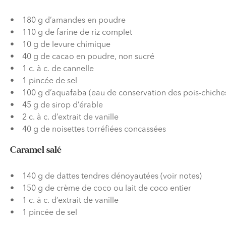
180 g d’amandes en poudre
110 g de farine de riz complet
10 g de levure chimique
40 g de cacao en poudre, non sucré
1 c. à c. de cannelle
1 pincée de sel
100 g d’aquafaba (eau de conservation des pois-chiches
45 g de sirop d’érable
2 c. à c. d’extrait de vanille
40 g de noisettes torréfiées concassées
Caramel salé
140 g de dattes tendres dénoyautées (voir notes)
150 g de crème de coco ou lait de coco entier
1 c. à c. d’extrait de vanille
1 pincée de sel